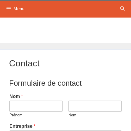
Menu
Aller
au
contenu
Contact
Formulaire de contact
Nom
*
Prénom
Nom
Entreprise
*